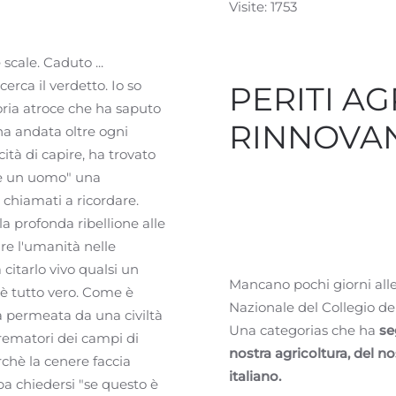
Visite: 1753
scale. Caduto ...
icerca il verdetto. Io so
PERITI AG
ria atroce che ha saputo
RINNOVA
na andata oltre ogni
tà di capire, ha trovato
o è un uomo" una
chiamati a ricordare.
a profonda ribellione alle
re l'umanità nelle
citarlo vivo qualsi un
Mancano pochi giorni alle 
e è tutto vero. Come è
Nazionale del Collegio dei 
a permeata da una civiltà
Una categorias che ha
se
crematori dei campi di
nostra agricoltura, del n
chè la cenere faccia
italiano.
ba chiedersi "se questo è