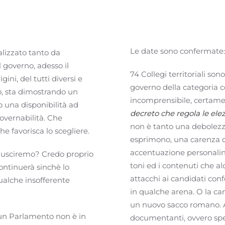
Le date sono confermate: 
alizzato tanto da
l governo, adesso il
74 Collegi territoriali so
gini, del tutti diversi e
governo della categoria c
o, sta dimostrando un
incomprensibile, certament
o una disponibilità ad
decreto che regola le elezi
overnabilità. Che
non è tanto una debolezz
 favorisca lo scegliere.
esprimono, una carenza 
accentuazione personalini
 usciremo? Credo proprio
toni ed i contenuti che al
 continuerà sinchè lo
attacchi ai candidati con
ualche insofferente
in qualche arena. O la c
un nuovo sacco romano. 
e un Parlamento non è in
documentanti, ovvero s