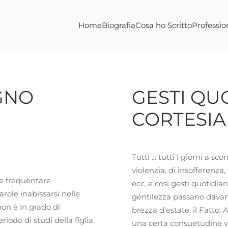
Home
Biografia
Cosa ho Scritto
Professio
GNO
GESTI QUOT
CORTESIA
Tutti ... tutti i giorni a s
violenzia, di insofferenza, 
be frequentare
ecc. e così gesti quotidia
role inabissarsi nelle
gentilezza passano davan
non è in grado di
brezza d'estate. il Fatto
do di studi della figlia.
una certa consuetudine 