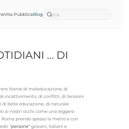
ne
Vita Pubblica
Blog
IDIANI ... DI
correre litanie di maleducazione, di
di incattivimento, di conflitti, di tensioni
ni di bella educazione, di naturale
ti ai nostri occhi come una leggera
. A Roma prendo spesso la metrò e con
vedo
"persone"
giovani, italiani e