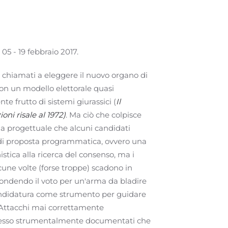
05 - 19 febbraio 2017.
no chiamati a eleggere il nuovo organo di
on un modello elettorale quasi
e frutto di sistemi giurassici (
Il
oni risale al 1972)
. Ma ciò che colpisce
a progettuale che alcuni candidati
di proposta programmatica, ovvero una
stica alla ricerca del consenso, ma i
cune volte (forse troppe) scadono in
fondendo il voto per un'arma da bladire
andidatura come strumento per guidare
Attacchi mai correttamente
pesso strumentalmente documentati che