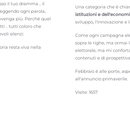
o il tuo dramma .. il
Una categoria che è chia
leggendo ogni parola,
istituzioni e dell'economi
avvenga più. Perchè quel
sviluppo, l'innovazione e 
 .. tutti coloro che
oli silenzi.
Come ogni campagna elet
sopra le righe, ma ormai 
ia resta viva nella
elettorale, ma mi confort
contenuti e di prospettiv
Febbraio è alle porte, asp
all'annuncio primaverile.
Visite: 1657