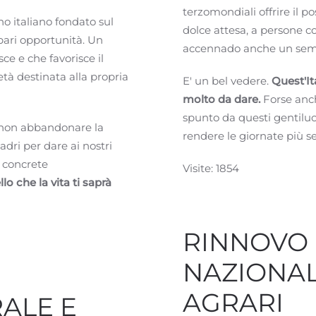
terzomondiali offrire il p
gno italiano fondato sul
dolce attesa, a persone c
 pari opportunità. Un
accennado anche un sempl
ce e che favorisce il
ietà destinata alla propria
E' un bel vedere.
Quest'It
molto da dare.
Forse anch
spunto da questi gentilu
a non abbandonare la
rendere le giornate più s
padri per dare ai nostri
i concrete
Visite: 1854
o che la vita ti saprà
RINNOVO 
NAZIONAL
AGRARI
ALE E