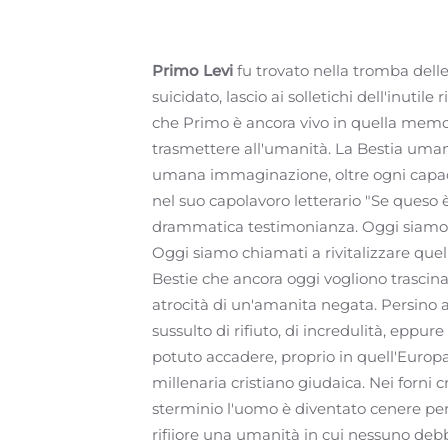
Primo Levi
fu trovato nella tromba delle 
suicidato, lascio ai solletichi dell'inutile r
che Primo è ancora vivo in quella memo
trasmettere all'umanità. La Bestia uma
umana immaginazione, oltre ogni capaci
nel suo capolavoro letterario "Se ques
drammatica testimonianza. Oggi siamo 
Oggi siamo chiamati a rivitalizzare quell
Bestie che ancora oggi vogliono trascina
atrocità di un'amanita negata. Persino a 
sussulto di rifiuto, di incredulità, eppur
potuto accadere, proprio in quell'Europ
millenaria cristiano giudaica. Nei forni 
sterminio l'uomo è diventato cenere per
rifiiore una umanità in cui nessuno deb