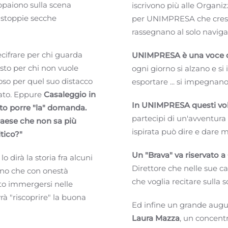
paiono sulla scena
iscrivono più alle Organi
 stoppie secche
per UNIMPRESA che cresc
rassegnano al solo navigar
ecifrare per chi guarda
UNIMPRESA è una voce d
esto per chi non vuole
ogni giorno si alzano e s
oso per quel suo distacco
esportare ... si impegnan
ato. Eppure
Casaleggio in
In UNIMPRESA questi volt
to porre "la" domanda.
partecipi di un'avventura
paese che non sa più
ispirata può dire e dare m
tico?"
Un "Brava" va riservato a
 dirà la storia fra alcuni
Direttore che nelle sue ca
uno che con onestà
che voglia recitare sulla 
puto immergersi nelle
à "riscoprire" la buona
Ed infine un grande augu
Laura Mazza
, un concentr