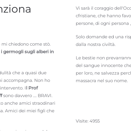
nziona
Vi sarà il coraggio dell'Oc
cfristiane, che hanno favo
persone, di ogni persona ,
Solo domande ed una risp
e mi chiedono come stò.
dalla nostra civiltà.
i germogli sugli alberi in
Le bestie non prevarranno
del sangue innocente che
dulità che a quasi due
per loro, ne salvezza per
a mi accompagna. Non ho
massacra nel suo nome.
intervento. I
l Prof
ff
sono davvero .... BRAVI.
ato anche amici straodinari
. Amici dei miei figli che
Visite: 4955