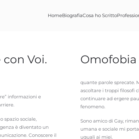
Home
Biografia
Cosa ho Scritto
Professio
 con Voi.
Omofobia
quante parole sprecate. 
ascoltare i troppi filosofi
are” informazioni e
continuare ad ergere paure
rriere.
fenomeno.
 spazio sociale,
Sono amico di Gay, riman
sigenza è diventato un
umana e sociale mi porta a
municazione. Conoscere il
uguali ai miei.