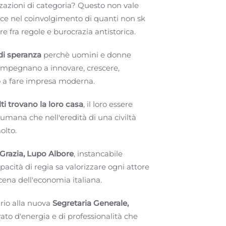
zzazioni di categoria? Questo non vale
e nel coinvolgimento di quanti non sk
e fra regole e burocrazia antistorica.
i speranza
perchè uomini e donne
i impegnano a innovare, crescere,
o a fare impresa moderna.
i trovano la loro casa
, il loro essere
 umana che nell'eredità di una civiltà
olto.
 Grazia, Lupo Albore
, instancabile
pacità di regia sa valorizzare ogni attore
scena dell'economia italiana.
rio alla nuova
Segretaria Generale,
ato d'energia e di professionalità che