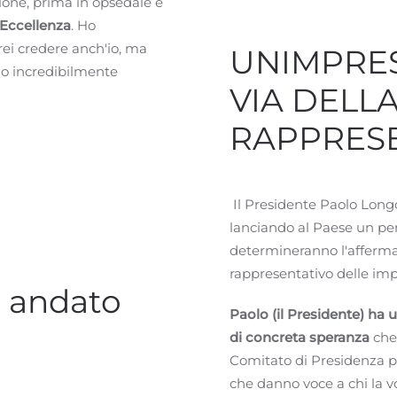
zione, prima in opsedale e
Eccellenza
. Ho
rei credere anch'io, ma
UNIMPRE
ho incredibilmente
VIA DELL
RAPPRES
Il Presidente Paolo Long
lanciando al Paese un pens
determineranno l'afferma
rappresentativo delle impr
 andato
Paolo (il Presidente) ha 
di concreta speranza
che
Comitato di Presidenza po
che danno voce a chi la v