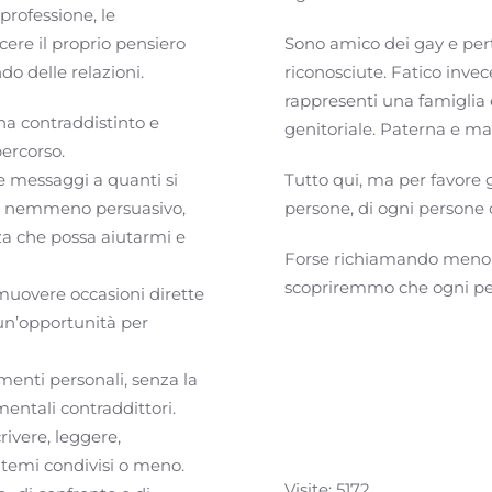
 professione, le
cere il proprio pensiero
Sono amico dei gay e pert
do delle relazioni.
riconosciute. Fatico invec
rappresenti una famiglia e
 ha contraddistinto e
genitoriale. Paterna e ma
percorso.
e messaggi a quanti si
Tutto qui, ma per favore gi
 e nemmeno persuasivo,
persone, di ogni persone 
za che possa aiutarmi e
Forse richiamando meno pa
scopriremmo che ogni pes
muovere occasioni dirette
un’opportunità per
menti personali, senza la
umentali contraddittori.
rivere, leggere,
 temi condivisi o meno.
Visite: 5172